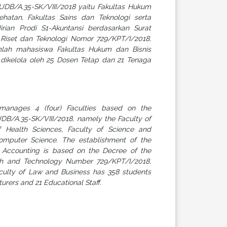
DB/A.35-SK/VIII/2018 yaitu Fakultas Hukum
ehatan, Fakultas Sains dan Teknologi serta
irian Prodi S1-Akuntansi berdasarkan Surat
 Riset dan Teknologi Nomor 729/KPT/I/2018,
mlah mahasiswa Fakultas Hukum dan Bisnis
dikelola oleh 25 Dosen Tetap dan 21 Tenaga
 manages 4 (four) Faculties based on the
B/A.35-SK/VIII/2018, namely the Faculty of
 Health Sciences, Faculty of Science and
omputer Science. The establishment of the
 Accounting is based on the Decree of the
rch and Technology Number 729/KPT/I/2018,
culty of Law and Business has 358 students
ers and 21 Educational Staff.