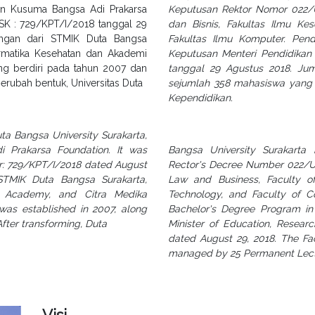
an Kusuma Bangsa Adi Prakarsa
Keputusan Rektor Nomor 022/U
 SK : 729/KPT/I/2018 tanggal 29
dan Bisnis, Fakultas Ilmu Kes
gan dari STMIK Duta Bangsa
Fakultas Ilmu Komputer. Pend
rmatika Kesehatan dan Akademi
Keputusan Menteri Pendidikan
ang berdiri pada tahun 2007 dan
tanggal 29 Agustus 2018. Ju
rubah bentuk, Universitas Duta
sejumlah 358 mahasiswa yang 
Kependidikan.
ta Bangsa University Surakarta,
Prakarsa Foundation. It was
Bangsa University Surakarta
r: 729/KPT/I/2018 dated August
Rector's Decree Number 022/UD
STMIK Duta Bangsa Surakarta,
Law and Business, Faculty of
s Academy, and Citra Medika
Technology, and Faculty of C
was established in 2007, along
Bachelor's Degree Program in
fter transforming, Duta
Minister of Education, Resea
dated August 29, 2018. The Fa
managed by 25 Permanent Lectur