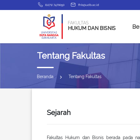
(0271) 7470050
fhb@udb.ac.id
FAKULTAS
Be
HUKUM DAN BISNIS
Tentang Fakultas
Beranda
Tentang Fakultas
Sejarah
Fakultas Hukum dan Bisnis berada pada na