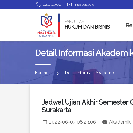
(0271) 7470050
fhb@udb.ac.id
FAKULTAS
Be
HUKUM DAN BISNIS
Detail Informasi Akademi
Beranda
Detail Informasi Akademik
Jadwal Ujian Akhir Semester 
Surakarta
2022-06-03 08:23:06
|
Akademik