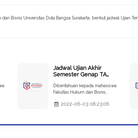
dan Bisnis Universitas Duta Bangsa Surakarta, berikut jadwal Ujian T
Jadwal Ujian Akhir
Semester Genap TA
2019/2020 Fakultas
wa
Diberitahuan kepada mahasiswa
Hukum dan Bisnis
Fakultas Hukum dan Bisnis
sa
Universitas Duta Bangsa
arta
Universitas Duta Bangsa Surakarta,
Surakarta
2022-06-03 08:23:06
berikut jadwal Ujian Tengah
Semester Ganjil TA 2019/2020