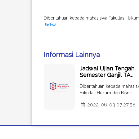
Diberitahuan kepada mahasiswa Fakultas Hukum 
Jadwal
Informasi Lainnya
Jadwal Ujian Tengah
Semester Ganjil TA
2019/2020 Fakultas
Diberitahuan kepada mahasis
Hukum dan Bisnis
Fakultas Hukum dan Bisnis
Universitas Duta Bang
Universitas Duta Bangsa Surak
Surakarta
2022-06-03 07:27:58